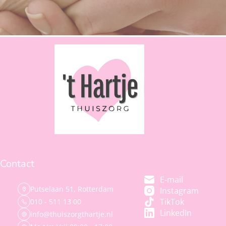
Contact
E-mail
Putselaan 51, Rotterdam
Instagram
TikTok
010 - 511 13 00
LinkedIn
info@thuiszorgthartje.nl