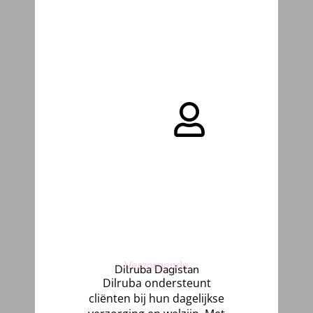
Verzorgende
Dilruba Dagistan
Dilruba ondersteunt
cliënten bij hun dagelijkse