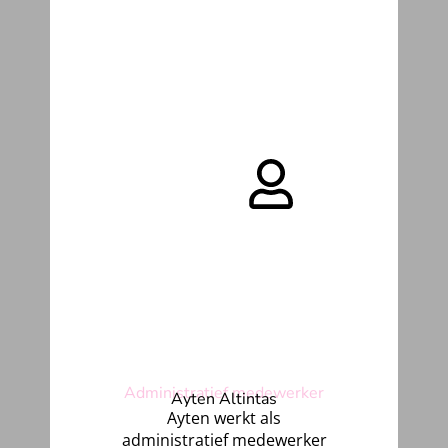
Administratief medewerker
Ayten Altintas
Ayten werkt als
administratief medewerker