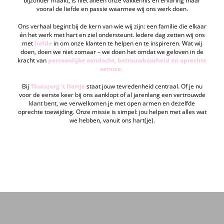
bijzonder maakt, is niet alleen onze vakkennis en ervaring maar
vooral de liefde en passie waarmee wij ons werk doen.
Ons verhaal begint bij de kern van wie wij zijn: een familie die elkaar
én het werk met hart en ziel ondersteunt. Iedere dag zetten wij ons
met
liefde
in om onze klanten te helpen en te inspireren. Wat wij
doen, doen we niet zomaar – we doen het omdat we geloven in de
kracht van
persoonlijke aandacht, betrouwbaarheid en oprechte
service.
Bij
Thuiszorg ’t Hartje
staat jouw tevredenheid centraal. Of je nu
voor de eerste keer bij ons aanklopt of al jarenlang een vertrouwde
klant bent, we verwelkomen je met open armen en dezelfde
oprechte toewijding. Onze missie is simpel: jou helpen met alles wat
we hebben, vanuit ons hart(je).