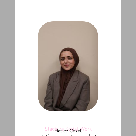
Stagiaire Social Work
Hatice Cakal